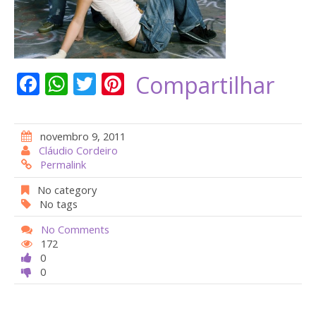
F
W
T
Pi
Compartilhar
ac
h
w
nt
e
at
itt
er
novembro 9, 2011
b
s
er
e
Cláudio Cordeiro
Permalink
o
A
st
o
p
No category
No tags
k
p
No Comments
172
0
0