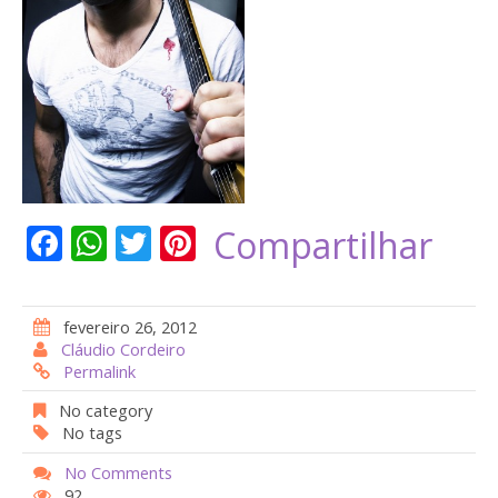
F
W
T
Pi
Compartilhar
ac
h
w
nt
e
at
itt
er
fevereiro 26, 2012
b
s
er
e
Cláudio Cordeiro
Permalink
o
A
st
o
p
No category
No tags
k
p
No Comments
92