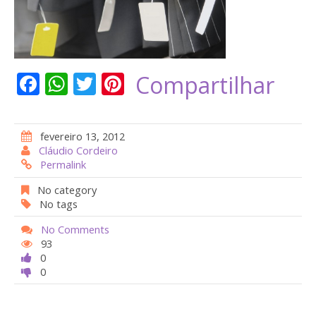
F
W
T
Pi
Compartilhar
ac
h
w
nt
e
at
itt
er
fevereiro 13, 2012
b
s
er
e
Cláudio Cordeiro
Permalink
o
A
st
o
p
No category
No tags
k
p
No Comments
93
0
0