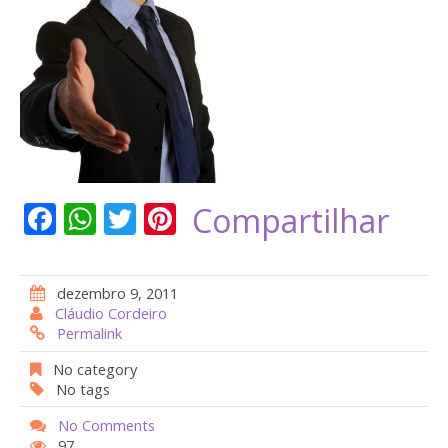
F
W
T
Pi
Compartilhar
ac
h
w
nt
e
at
itt
er
dezembro 9, 2011
b
s
er
e
Cláudio Cordeiro
Permalink
o
A
st
o
p
No category
No tags
k
p
No Comments
97