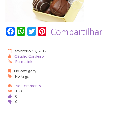
F
W
T
Pi
Compartilhar
ac
h
w
nt
e
at
itt
er
fevereiro 17, 2012
b
s
er
e
Cláudio Cordeiro
Permalink
o
A
st
o
p
No category
No tags
k
p
No Comments
150
0
0