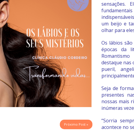
sensações. 
fundamentais
indispensáve
um beijo e t
olhar para eles
Os lábios são
épocas da li
Romantismo 
destaque nas 
pueril, angel
principalment
Seja de forma
presentes n
nossas mais ri
inúmeras veze
“Sorria semp
Próximo Post »
acontece no se