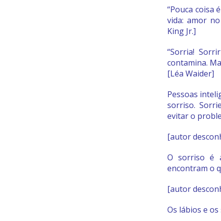
“Pouca coisa 
vida: amor no
King Jr.]
“Sorria! Sor
contamina. Ma
[Léa Waider]
Pessoas inteli
sorriso. Sorr
evitar o probl
[autor descon
O sorriso é 
encontram o q
[autor descon
Os lábios e os