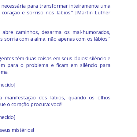
é necessária para transformar inteiramente uma
 coração e sorriso nos lábios.”
[Martin Luther
rir abre caminhos, desarma os mal-humorados,
s sorria com a alma, não apenas com os lábios.”
gentes têm duas coisas em seus lábios: silêncio e
iem para o problema e ficam em silêncio para
ema.
hecido]
a manifestação dos lábios, quando os olhos
ue o coração procura: você!
hecido]
 seus mistérios!