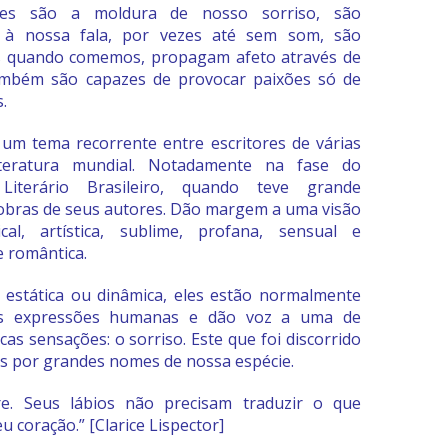
Eles são a moldura de nosso sorriso, são
 à nossa fala, por vezes até sem som, são
is quando comemos, propagam afeto através de
ambém são capazes de provocar paixões só de
.
 um tema recorrente entre escritores de várias
teratura mundial. Notadamente na fase do
Literário Brasileiro, quando teve grande
obras de seus autores. Dão margem a uma visão
ical, artística, sublime, profana, sensual e
e romântica.
 estática ou dinâmica, eles estão normalmente
as expressões humanas e dão voz a uma de
cas sensações: o sorriso. Este que foi discorrido
s por grandes nomes de nossa espécie.
re. Seus lábios não precisam traduzir o que
u coração.”
[Clarice Lispector]