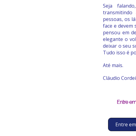
Seja falando
transmitindo
pessoas, os l
face e devem 
pensou em def
elegante o vo
deixar o seu s
Tudo isso é po
Até mais.
Cláudio Corde
Entre em
Entre em