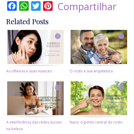
Facebook
WhatsApp
Twitter
Pinterest
Compartilhar
Related Posts
As olheiras e suas nuances
O rosto e sua arquitetura
A interferência das redes sociais
Nariz: o ponto central do rosto
na beleza